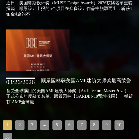
近日，美国缪斯设计奖（MUSE Design Awards）2026获奖名单重磅
揭晓，顺景设计申报的5个项目在众多设计作品中脱颖而出，斩获1
铂金4金的不
顺景园林获美国AMP建筑大师奖最高荣誉
03/26/2026
备受全球瞩目的美国AMP建筑大师奖（Architecture MasterPrize）
正式公布年度获奖名单。顺景园林【GARDEN19贤坤花园】一举斩
获 AMP全球最
..
1
2
3
4
5
6
7
8
9
10
38