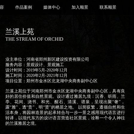
容
作品案例
媒体中心
加入顺景
联系顺景
兰溪上苑
THE STREAM OF ORCHID
业主单位：河南省郑州新区建设投资有限公司
服务内容：景观设计、景观施工
设计时间：2019年5月-2020年12月
施工时间：2020年2月-2021年12月
项目位置：郑州市金水区北龙湖中央商务副中心区
兰溪上苑位于河南郑州市金水区龙湖中央商务副中心区，具有良
好的居住价值和自然景观。设计通过雅居九境：沉香、听雨、兰
亭、花间、浇书、和光、醒石、清溪、谱泉，呈现出聚“奢”，
露“雅”，透“贵”，明“贤”的栖居之地。 以简驭繁，遵循自然和生
活本身，将园林造景的起承转合与一步一景之感用现代语言进行
转译，以现代东方的设计语言营造社区景观，诠释一个令人神往
的兰溪雅居之境。